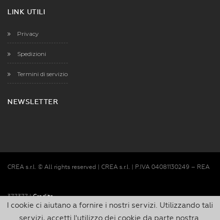
LINK UTILI
Privacy
Spedizioni
Termini di servizio
NEWSLETTER
CREA s.r.l. © All rights reserved | CREA s.r.l. | P.IVA 04081130249 – REA
377377 |
Credits
I cookie ci aiutano a fornire i nostri servizi. Utilizzando tali
servizi, accetti l'utilizzo dei cookie da parte nostra.