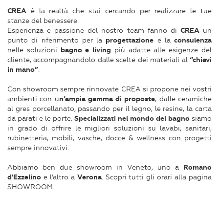
CREA
è la realtà che stai cercando per realizzare le tue
stanze del benessere.
Esperienza e passione del nostro team fanno di
CREA
un
punto di riferimento per la
progettazione
e la
consulenza
nelle soluzioni
bagno e living
più adatte alle esigenze del
cliente, accompagnandolo dalle scelte dei materiali al
“chiavi
in mano”
.
Con showroom sempre rinnovate CREA si propone nei vostri
ambienti con u
n’ampia gamma di proposte
, dalle ceramiche
al gres porcellanato, passando per il legno, le resine, la carta
da parati e le porte.
Specializzati nel mondo del bagno
siamo
in grado di offrire le migliori soluzioni su lavabi, sanitari,
rubinetteria, mobili, vasche, docce & wellness con progetti
sempre innovativi.
Abbiamo ben due showroom in Veneto, uno a
Romano
d'Ezzelino
e l'altro a
Verona
. Scopri tutti gli orari alla pagina
SHOWROOM.